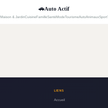
Auto Actif
🚗
u
Maison & Jardin
Cuisine
Famille
Santé
Mode
Tourisme
Auto
Animaux
Sport
LIENS
Accueil